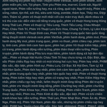
Xem những Bộ phim hay nhất Thuyết minh Vietsub, Xem phim online, Xem
phim miễn phí, tvb, Tội phạm, Tình yêu Phim ma, marvel, Cảnh sát, Người
ngoài hành, Phim viễn tưởng hay, ma cà rồng, quái vật, Người máy, Phim xác
sống, robot, tận thế, sát thủ, siêu anh hùng, zombie, thảm họa, Thây ma, Điệp
viên, Thám tử, phim võ thuật mới nhất với các màn truy đuổi, đánh nhau và
trả thù của các diễn viên nổi tiếng trung quốc, phim võ thuật Hong kong Hồng
Kông Thái Lan, Phim võ thuật Lý Tiểu Long, Thích Tiểu Long, Châu Nhuận
Phát, Châu Tinh Trì, Phim Võ Thuật Lưu Đức Hoa, Chung Tử Đơn, Lý Liên Kiện
Hay Nhất, Phim Võ Thuật Đỉnh cao, Phim Võ Thuật trung quốc hàn quốc lồng
tiếng thuyết minh vietsub xem phim VietSub, phim hanh dong, phim moi, Phim
hanh dong My moi, phim trung quoc, phim vo thuat, phim chieu rap, phim tam
ly, tinh cam, phim tinh cam han quoc, phim hai, phim Võ thuật kiếm hiệp, phim
cổ trang, phim hành động viễn tưởng, phim thần thoại viễn tưởng, Phim
truyện, phim hành động Phiu lưu mạo hiểm, phim hành động xã hội đen đặc
sắc... Phim võ thuật Hài Hước Châu Tinh Trì hay chưa từng có, Đặc Biệt, đặc
sắc Phim chiếu Rạp hay nhất có một không hai cực hay. Phim hay nhất, PHIM
đặc sắc, đặc biệt, phim Hình sự, Phiêu Lưu, Cờ Bạc Xã Hội Đen, Tâm Lý Xã
Hội Hàn Quốc, Phim tlxh hay nhất, phim tình cảm hàn quốc, phim thái lan hay
nhất, phim trung quốc hay nhất, phim hàn quốc hay nhất, Phim võ thuật Hong
kong, Phim kiếm hiệp hay nhất, phim cổ trang hay nhất, Phim Kiếm Hiệp Hay
nhất, phim chiếu rạp hay nhất, fafim thuyết minh lồng tiếng Phim đài truyền
hình, phim vtv thuyết minh lồng tiếng, phim Chưởng hay nhất, phim chưởng
Trung Quốc, Phim Khoa học, Phim Viễn Tưởng, Phim chiến Tranh, phim thần
thoại hay nhất, Phim ma, Phim Kinh dị đặc sắc, đặc biệt. Phim vũ khí chiến
tranh khoa học viễn tưỡng. Phim Thái Lan, Phim Nhật Bản, Phim Ấn độ, Phim
Nga, Phim mỹ, Phim Việt Nam, phim đặc sắc, những bộ phim chiếu rạp hay
nhất. PHIM hay Tuyển chọn đặc sắc, Đặc biệt, phimmoi, Phim1, Phim2, phim