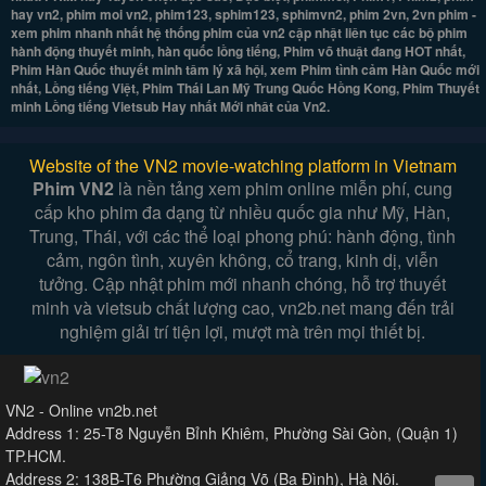
hay vn2, phim moi vn2, phim123, sphim123, sphimvn2, phim 2vn, 2vn phim -
xem phim nhanh nhất hệ thống phim của vn2 cập nhật liên tục các bộ phim
hành động thuyết minh, hàn quốc lồng tiếng, Phim võ thuật đang HOT nhất,
Phim Hàn Quốc thuyết minh tâm lý xã hội, xem Phim tình cảm Hàn Quốc mới
nhất, Lồng tiếng Việt, Phim Thái Lan Mỹ Trung Quốc Hồng Kong, Phim Thuyết
minh Lồng tiếng Vietsub Hay nhất Mới nhât của Vn2.
Website of the VN2 movie-watching platform in Vietnam
Phim VN2
là nền tảng xem phim online miễn phí, cung
cấp kho phim đa dạng từ nhiều quốc gia như Mỹ, Hàn,
Trung, Thái, với các thể loại phong phú: hành động, tình
cảm, ngôn tình, xuyên không, cổ trang, kinh dị, viễn
tưởng. Cập nhật phim mới nhanh chóng, hỗ trợ thuyết
minh và vietsub chất lượng cao, vn2b.net mang đến trải
nghiệm giải trí tiện lợi, mượt mà trên mọi thiết bị.
VN2 - Online vn2b.net
Address 1: 25-T8 Nguyễn Bỉnh Khiêm, Phường Sài Gòn, (Quận 1)
TP.HCM.
Address 2: 138B-T6 Phường Giảng Võ (Ba Đình), Hà Nội.