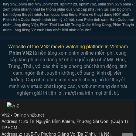
hay vn2, phim moi vn2, phim123, sphim123, sphimvn2, phim 2vn, 2vn phim -
xem phim nhanh nhất hệ thống phim của vn2 cập nhật liên tục các bộ phim
hành động thuyết minh, hàn quốc lồng tiếng, Phim võ thuật đang HOT nhất,
Phim Hàn Quốc thuyết minh tâm lý xã hội, xem Phim tình cảm Hàn Quốc mới
nhất, Lồng tiếng Việt, Phim Thái Lan Mỹ Trung Quốc Hồng Kong, Phim Thuyết
minh Lồng tiếng Vietsub Hay nhất Mới nhât của Vn2.
Website of the VN2 movie-watching platform in Vietnam
Phim VN2
là nền tảng xem phim online miễn phí, cung
cấp kho phim đa dạng từ nhiều quốc gia như Mỹ, Hàn,
Trung, Thái, với các thể loại phong phú: hành động, tình
cảm, ngôn tình, xuyên không, cổ trang, kinh dị, viễn
tưởng. Cập nhật phim mới nhanh chóng, hỗ trợ thuyết
minh và vietsub chất lượng cao, vn2b.net mang đến trải
nghiệm giải trí tiện lợi, mượt mà trên mọi thiết bị.
VN2 - Online vn2b.net
Address 1: 25-T8 Nguyễn Bỉnh Khiêm, Phường Sài Gòn, (Quận 1)
TP.HCM.
Address 2: 138B-T6 Phường Giảng Võ (Ba Đình), Hà Nội.