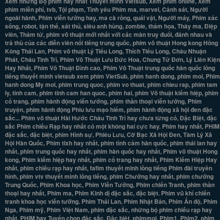
Xem những Bộ phim hay nhất Thuyết minh Vietsub, Xem phim online, Xem
phim miễn phí, tvb, Tội phạm, Tình yêu Phim ma, marvel, Cảnh sát, Người
ngoài hành, Phim viễn tưởng hay, ma cà rồng, quái vật, Người máy, Phim xác
sống, robot, tận thế, sát thủ, siêu anh hùng, zombie, thảm họa, Thây ma, Điệp
viên, Thám tử, phim võ thuật mới nhất với các màn truy đuổi, đánh nhau và
trả thù của các diễn viên nổi tiếng trung quốc, phim võ thuật Hong kong Hồng
Kông Thái Lan, Phim võ thuật Lý Tiểu Long, Thích Tiểu Long, Châu Nhuận
Phát, Châu Tinh Trì, Phim Võ Thuật Lưu Đức Hoa, Chung Tử Đơn, Lý Liên Kiện
Hay Nhất, Phim Võ Thuật Đỉnh cao, Phim Võ Thuật trung quốc hàn quốc lồng
tiếng thuyết minh vietsub xem phim VietSub, phim hanh dong, phim moi, Phim
hanh dong My moi, phim trung quoc, phim vo thuat, phim chieu rap, phim tam
ly, tinh cam, phim tinh cam han quoc, phim hai, phim Võ thuật kiếm hiệp, phim
cổ trang, phim hành động viễn tưởng, phim thần thoại viễn tưởng, Phim
truyện, phim hành động Phiu lưu mạo hiểm, phim hành động xã hội đen đặc
sắc... Phim võ thuật Hài Hước Châu Tinh Trì hay chưa từng có, Đặc Biệt, đặc
sắc Phim chiếu Rạp hay nhất có một không hai cực hay. Phim hay nhất, PHIM
đặc sắc, đặc biệt, phim Hình sự, Phiêu Lưu, Cờ Bạc Xã Hội Đen, Tâm Lý Xã
Hội Hàn Quốc, Phim tlxh hay nhất, phim tình cảm hàn quốc, phim thái lan hay
nhất, phim trung quốc hay nhất, phim hàn quốc hay nhất, Phim võ thuật Hong
kong, Phim kiếm hiệp hay nhất, phim cổ trang hay nhất, Phim Kiếm Hiệp Hay
nhất, phim chiếu rạp hay nhất, fafim thuyết minh lồng tiếng Phim đài truyền
hình, phim vtv thuyết minh lồng tiếng, phim Chưởng hay nhất, phim chưởng
Trung Quốc, Phim Khoa học, Phim Viễn Tưởng, Phim chiến Tranh, phim thần
thoại hay nhất, Phim ma, Phim Kinh dị đặc sắc, đặc biệt. Phim vũ khí chiến
tranh khoa học viễn tưỡng. Phim Thái Lan, Phim Nhật Bản, Phim Ấn độ, Phim
Nga, Phim mỹ, Phim Việt Nam, phim đặc sắc, những bộ phim chiếu rạp hay
nhất. PHIM hay Tuyển chọn đặc sắc, Đặc biệt, phimmoi, Phim1, Phim2, phim