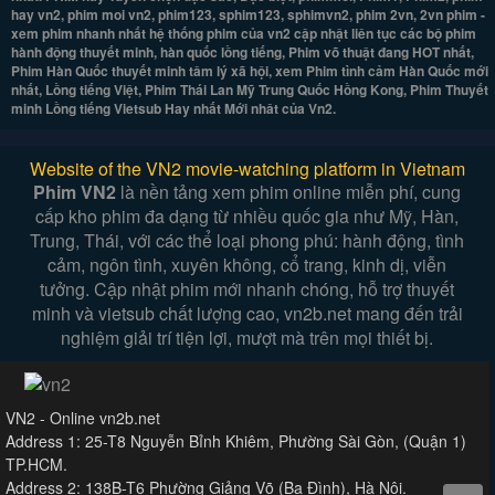
hay vn2, phim moi vn2, phim123, sphim123, sphimvn2, phim 2vn, 2vn phim -
xem phim nhanh nhất hệ thống phim của vn2 cập nhật liên tục các bộ phim
hành động thuyết minh, hàn quốc lồng tiếng, Phim võ thuật đang HOT nhất,
Phim Hàn Quốc thuyết minh tâm lý xã hội, xem Phim tình cảm Hàn Quốc mới
nhất, Lồng tiếng Việt, Phim Thái Lan Mỹ Trung Quốc Hồng Kong, Phim Thuyết
minh Lồng tiếng Vietsub Hay nhất Mới nhât của Vn2.
Website of the VN2 movie-watching platform in Vietnam
Phim VN2
là nền tảng xem phim online miễn phí, cung
cấp kho phim đa dạng từ nhiều quốc gia như Mỹ, Hàn,
Trung, Thái, với các thể loại phong phú: hành động, tình
cảm, ngôn tình, xuyên không, cổ trang, kinh dị, viễn
tưởng. Cập nhật phim mới nhanh chóng, hỗ trợ thuyết
minh và vietsub chất lượng cao, vn2b.net mang đến trải
nghiệm giải trí tiện lợi, mượt mà trên mọi thiết bị.
VN2 - Online vn2b.net
Address 1: 25-T8 Nguyễn Bỉnh Khiêm, Phường Sài Gòn, (Quận 1)
TP.HCM.
Address 2: 138B-T6 Phường Giảng Võ (Ba Đình), Hà Nội.