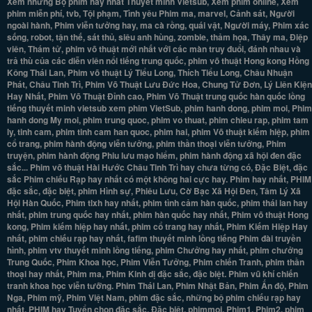
Xem những Bộ phim hay nhất Thuyết minh Vietsub, Xem phim online, Xem
phim miễn phí, tvb, Tội phạm, Tình yêu Phim ma, marvel, Cảnh sát, Người
ngoài hành, Phim viễn tưởng hay, ma cà rồng, quái vật, Người máy, Phim xác
sống, robot, tận thế, sát thủ, siêu anh hùng, zombie, thảm họa, Thây ma, Điệp
viên, Thám tử, phim võ thuật mới nhất với các màn truy đuổi, đánh nhau và
trả thù của các diễn viên nổi tiếng trung quốc, phim võ thuật Hong kong Hồng
Kông Thái Lan, Phim võ thuật Lý Tiểu Long, Thích Tiểu Long, Châu Nhuận
Phát, Châu Tinh Trì, Phim Võ Thuật Lưu Đức Hoa, Chung Tử Đơn, Lý Liên Kiện
Hay Nhất, Phim Võ Thuật Đỉnh cao, Phim Võ Thuật trung quốc hàn quốc lồng
tiếng thuyết minh vietsub xem phim VietSub, phim hanh dong, phim moi, Phim
hanh dong My moi, phim trung quoc, phim vo thuat, phim chieu rap, phim tam
ly, tinh cam, phim tinh cam han quoc, phim hai, phim Võ thuật kiếm hiệp, phim
cổ trang, phim hành động viễn tưởng, phim thần thoại viễn tưởng, Phim
truyện, phim hành động Phiu lưu mạo hiểm, phim hành động xã hội đen đặc
sắc... Phim võ thuật Hài Hước Châu Tinh Trì hay chưa từng có, Đặc Biệt, đặc
sắc Phim chiếu Rạp hay nhất có một không hai cực hay. Phim hay nhất, PHIM
đặc sắc, đặc biệt, phim Hình sự, Phiêu Lưu, Cờ Bạc Xã Hội Đen, Tâm Lý Xã
Hội Hàn Quốc, Phim tlxh hay nhất, phim tình cảm hàn quốc, phim thái lan hay
nhất, phim trung quốc hay nhất, phim hàn quốc hay nhất, Phim võ thuật Hong
kong, Phim kiếm hiệp hay nhất, phim cổ trang hay nhất, Phim Kiếm Hiệp Hay
nhất, phim chiếu rạp hay nhất, fafim thuyết minh lồng tiếng Phim đài truyền
hình, phim vtv thuyết minh lồng tiếng, phim Chưởng hay nhất, phim chưởng
Trung Quốc, Phim Khoa học, Phim Viễn Tưởng, Phim chiến Tranh, phim thần
thoại hay nhất, Phim ma, Phim Kinh dị đặc sắc, đặc biệt. Phim vũ khí chiến
tranh khoa học viễn tưỡng. Phim Thái Lan, Phim Nhật Bản, Phim Ấn độ, Phim
Nga, Phim mỹ, Phim Việt Nam, phim đặc sắc, những bộ phim chiếu rạp hay
nhất. PHIM hay Tuyển chọn đặc sắc, Đặc biệt, phimmoi, Phim1, Phim2, phim