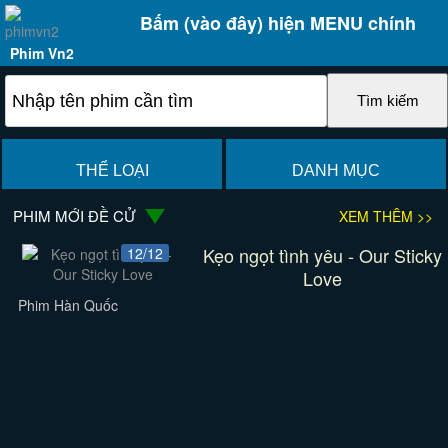
Bấm (vào đây) hiện MENU chính
Phim Vn2
THỂ LOẠI
DANH MỤC
PHIM MỚI ĐỀ CỬ
XEM THÊM >>
Kẹo ngọt tình yêu - Our Sticky
12/12
Love
Phim Hàn Quốc