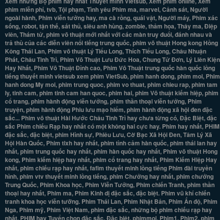
Xem những Bộ phim hay nhất Thuyết minh Vietsub, Xem phim online, Xem
phim miễn phí, tvb, Tội phạm, Tình yêu Phim ma, marvel, Cảnh sát, Người
ngoài hành, Phim viễn tưởng hay, ma cà rồng, quái vật, Người máy, Phim xác
sống, robot, tận thế, sát thủ, siêu anh hùng, zombie, thảm họa, Thây ma, Điệp
viên, Thám tử, phim võ thuật mới nhất với các màn truy đuổi, đánh nhau và
trả thù của các diễn viên nổi tiếng trung quốc, phim võ thuật Hong kong Hồng
Kông Thái Lan, Phim võ thuật Lý Tiểu Long, Thích Tiểu Long, Châu Nhuận
Phát, Châu Tinh Trì, Phim Võ Thuật Lưu Đức Hoa, Chung Tử Đơn, Lý Liên Kiện
Hay Nhất, Phim Võ Thuật Đỉnh cao, Phim Võ Thuật trung quốc hàn quốc lồng
tiếng thuyết minh vietsub xem phim VietSub, phim hanh dong, phim moi, Phim
hanh dong My moi, phim trung quoc, phim vo thuat, phim chieu rap, phim tam
ly, tinh cam, phim tinh cam han quoc, phim hai, phim Võ thuật kiếm hiệp, phim
cổ trang, phim hành động viễn tưởng, phim thần thoại viễn tưởng, Phim
truyện, phim hành động Phiu lưu mạo hiểm, phim hành động xã hội đen đặc
sắc... Phim võ thuật Hài Hước Châu Tinh Trì hay chưa từng có, Đặc Biệt, đặc
sắc Phim chiếu Rạp hay nhất có một không hai cực hay. Phim hay nhất, PHIM
đặc sắc, đặc biệt, phim Hình sự, Phiêu Lưu, Cờ Bạc Xã Hội Đen, Tâm Lý Xã
Hội Hàn Quốc, Phim tlxh hay nhất, phim tình cảm hàn quốc, phim thái lan hay
nhất, phim trung quốc hay nhất, phim hàn quốc hay nhất, Phim võ thuật Hong
kong, Phim kiếm hiệp hay nhất, phim cổ trang hay nhất, Phim Kiếm Hiệp Hay
nhất, phim chiếu rạp hay nhất, fafim thuyết minh lồng tiếng Phim đài truyền
hình, phim vtv thuyết minh lồng tiếng, phim Chưởng hay nhất, phim chưởng
Trung Quốc, Phim Khoa học, Phim Viễn Tưởng, Phim chiến Tranh, phim thần
thoại hay nhất, Phim ma, Phim Kinh dị đặc sắc, đặc biệt. Phim vũ khí chiến
tranh khoa học viễn tưỡng. Phim Thái Lan, Phim Nhật Bản, Phim Ấn độ, Phim
Nga, Phim mỹ, Phim Việt Nam, phim đặc sắc, những bộ phim chiếu rạp hay
nhất. PHIM hay Tuyển chọn đặc sắc, Đặc biệt, phimmoi, Phim1, Phim2, phim